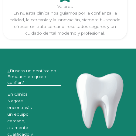
Valores
En nuestra clínica nos guiamos por la confianza, la
calidad, la cercanía y la innovación, siempre buscando
ofrecer un trato cercano, resultados seguros y un
cuidado dental moderno y profesional.
¿Buscas un dentista en
Ermuaen en quien
confiar?
En Clínica
Nagore
encontrarás
un equipo
cercano,
altamente
cualificado y