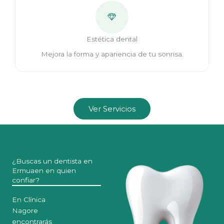
Estética dental
Mejora la forma y apariencia de tu sonrisa.
Ver Servicios
¿Buscas un dentista en
Ermuaen en quien
confiar?
En Clínica
Nagore
encontrarás